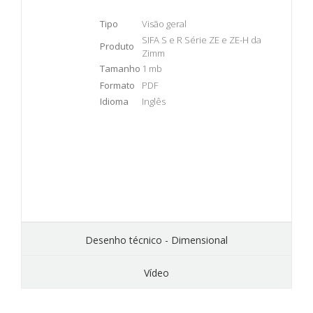
Tipo
Visão geral
SIFA S e R Série ZE e ZE-H da
Produto
Zimm
Tamanho
1 mb
Formato
PDF
Idioma
Inglês
Desenho técnico - Dimensional
Vídeo