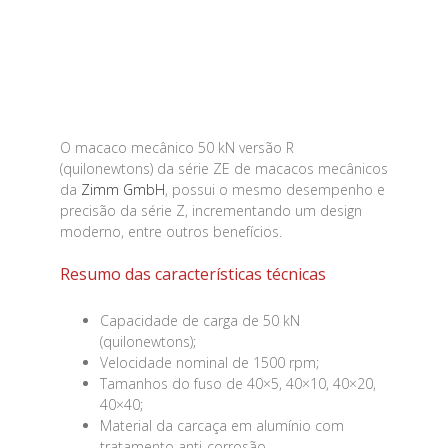
O macaco mecânico 50 kN versão R
(quilonewtons) da série ZE de macacos mecânicos
da
Zimm GmbH
, possui o mesmo desempenho e
precisão da série Z, incrementando um design
moderno, entre outros benefícios.
Resumo das características técnicas
Capacidade de carga de 50 kN
(quilonewtons);
Velocidade nominal de 1500 rpm;
Tamanhos do fuso de 40×5, 40×10, 40×20,
40×40;
Material da carcaça em alumínio com
tratamento anti-corrosão.