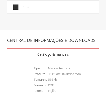
SIFA
CENTRAL DE INFORMAÇÕES E DOWNLOADS
Catálogo & manuais
Tipo
Manual técnico
Produto
35 kN até 100 kN versão R
Tamanho
556 kb
Formato
PDF
Idioma
Inglês