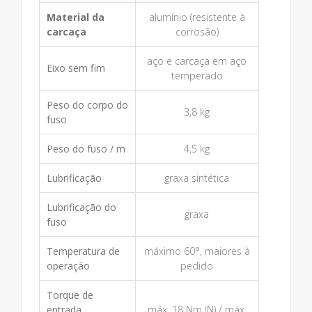
Material da
alumínio (resistente à
carcaça
corrosão)
aço e carcaça em aço
Eixo sem fim
temperado
Peso do corpo do
3,8 kg
fuso
Peso do fuso / m
4,5 kg
Lubrificação
graxa sintética
Lubrificação do
graxa
fuso
Temperatura de
máximo 60°, maiores à
operação
pedido
Torque de
entrada
máx. 18 Nm (N) / máx.