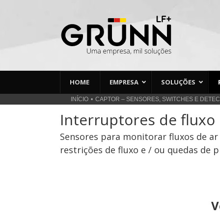
Ir
para
o
conteúdo
HOME
EMPRESA
SOLUÇÕES
INÍCIO
CAPTOR – SENSORES, SWITCHES E DETE
Interruptores de fluxo 
Sensores para monitorar fluxos de ar
restrições de fluxo e / ou quedas de
V