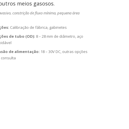
 outros meios gasosos.
asivo, constrição de fluxo mínima, pequena área
ções:
Calibração de fábrica, gabinetes
ões de tubo (OD):
8 – 28 mm de diâmetro, aço
xidável
são de alimentação:
18 – 30V DC, outras opções
 consulta