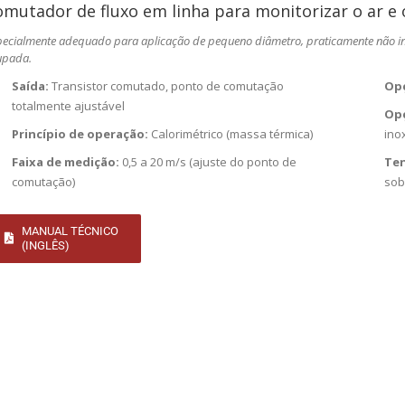
mutador de fluxo em linha para monitorizar o ar e
ecialmente adequado para aplicação de pequeno diâmetro, praticamente não inv
upada.
Saída:
Transistor comutado, ponto de comutação
Op
totalmente ajustável
Opç
Princípio de operação:
Calorimétrico (massa térmica)
ino
Faixa de medição:
0,5 a 20 m/s (ajuste do ponto de
Ten
comutação)
sob
MANUAL TÉCNICO
(INGLÊS)