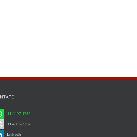
NTATO
11 4497-1735
11 4815-2207
LinkedIn