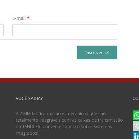
E-mail
*
Inscrever-se!
VOCÊ SABIA?
CO
A ZIMM fabrica macacos mecânicos que são
totalmente integráveis com as caixas de transmissão
da TANDLER. Converse conosco sobre sistemas
integrados!