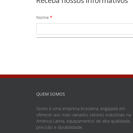
Receba nossos informativos
Nome
*
QUEM SOMOS
Grunn é uma empresa brasileira, engajada em
oferecer aos mais variados setores industriais na
América Latina, equipamentos de alta qualidade,
precisão e durabilidade.