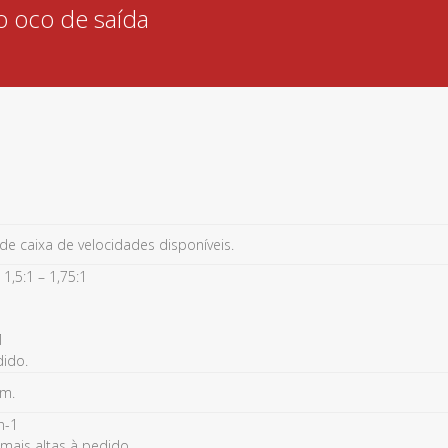
 oco de saída
e caixa de velocidades disponíveis.
 1,5:1 – 1,75:1
1
dido.
Nm.
n-1
mais altas à pedido.