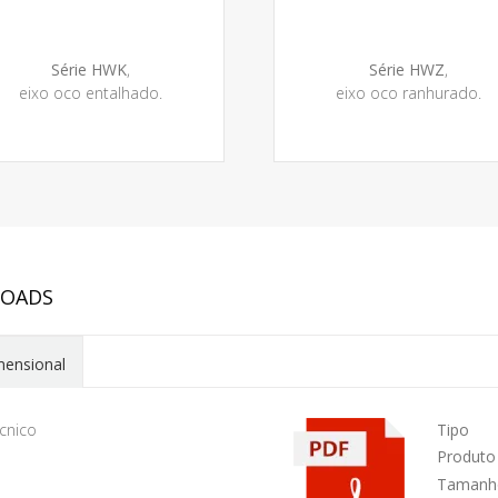
Série HWK
,
Série HWZ
,
eixo oco entalhado.
eixo oco ranhurado.
LOADS
mensional
cnico
Tipo
Produto
Tamanh