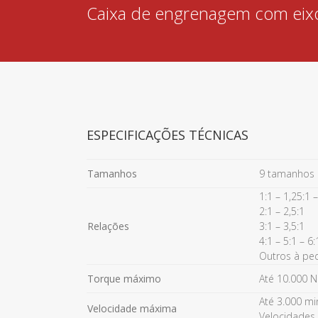
Caixa de engrenagem com eixo
ESPECIFICAÇÕES TÉCNICAS
Tamanhos
9 tamanhos d
1:1 – 1,25:1 –
2:1 – 2,5:1
Relações
3:1 – 3,5:1
4:1 – 5:1 – 6:
Outros à pe
Torque máximo
Até 10.000 
Até 3.000 mi
Velocidade máxima
Velocidades 