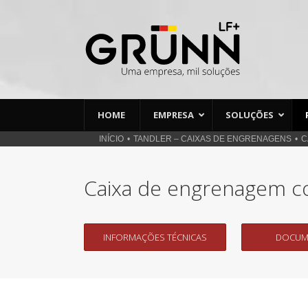
Ir
para
o
conteúdo
HOME
EMPRESA
SOLUÇÕES
INÍCIO
TANDLER – CAIXAS DE ENGRENAGENS
C
Caixa de engrenagem co
INFORMAÇÕES TÉCNICAS
DOCUM