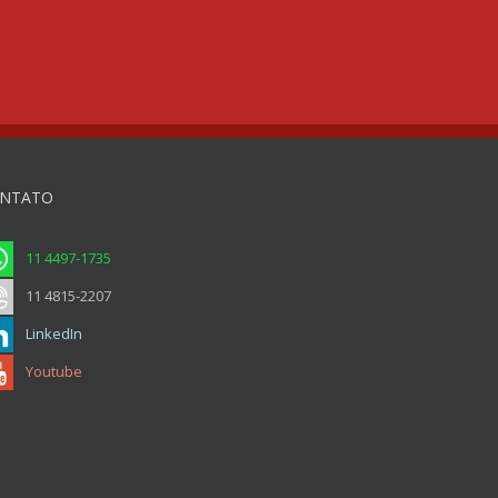
NTATO
11 4497-1735
11 4815-2207
LinkedIn
Youtube