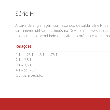
Série H
A caixa de engrenagem com eixo oco de saída (série H) da
vastamente utilizada na indústria. Devido a sua versatilida
acoplamento, permitindo o encaixe do próprio eixo da máq
Relações
1:1 – 1,25:1 – 1,5:1 – 1,75:1
2:1 – 2,5:1
3:1 – 3,5:1
4:1 – 5:1 – 6:1
Outros à pedido.