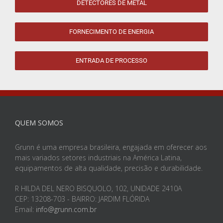
DETECTORES DE METAL
FORNECIMENTO DE ENERGIA
ENTRADA DE PROCESSO
QUEM SOMOS
Grunn é uma empresa brasileira, engajada em oferecer aos
mais variados setores industriais na América Latina,
equipamentos de alta qualidade, precisão e durabilidade.
R HILDA DEL NERO BISQUOLO, 102, UNIDADE 2410A
CEP: 13208-703 - BAIRRO: JARDIM FLÓRIDA
Email:
info@grunn.com.br