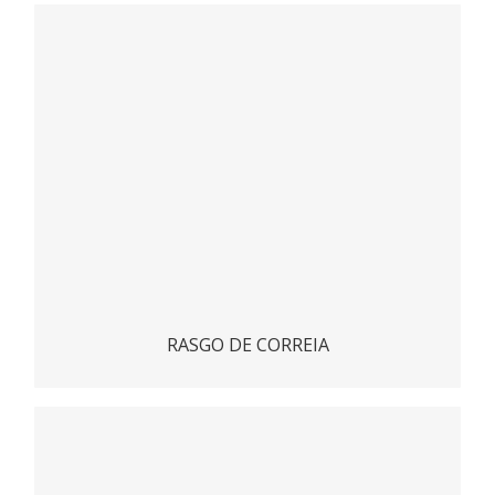
Detector de rasgo de correia transportadora DX-100
ACESSAR
RASGO DE CORREIA
Chave de desalinhamento para correias
transportadoras