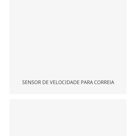
ACESSAR
SENSOR DE VELOCIDADE PARA CORREIA
Sensor de presença e fluxo FS
ACESSAR