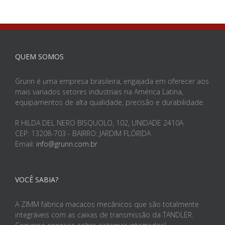
QUEM SOMOS
Grunn é uma empresa brasileira, engajada em oferecer aos
mais variados setores industriais na América Latina,
equipamentos de alta qualidade, precisão e durabilidade.
R HILDA DEL NERO BISQUOLO, 102, UNIDADE 2410A
CEP: 13208-703 - BAIRRO: JARDIM FLÓRIDA
Email:
info@grunn.com.br
VOCÊ SABIA?
A ZIMM fabrica macacos mecânicos que são totalmente
integráveis com as caixas de transmissão da TANDLER.