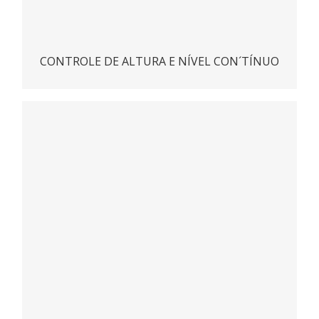
CONTROLE DE ALTURA E NÍVEL CON´TÍNUO
RADAR DE NÍVEL CONTÍNUO
ACESSAR