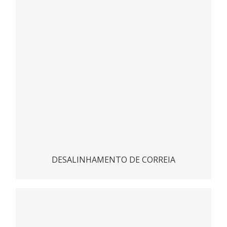
ACESSAR
DESALINHAMENTO DE CORREIA
Sensor de Velocidade FB420 para Áreas Classificadas