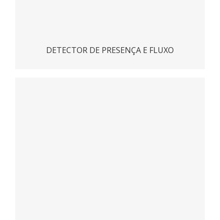
DETECTOR DE PRESENÇA E FLUXO
Sensor de presença e fluxo Flow 2000
ACESSAR