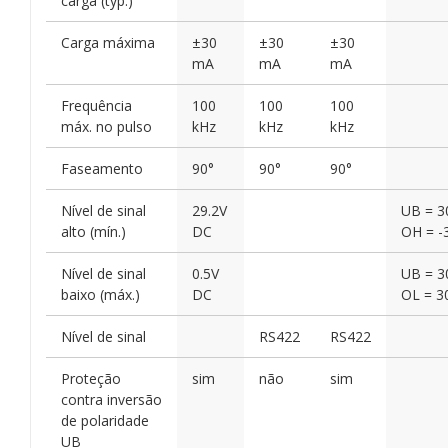
carga (typ.)
Carga máxima
±30
±30
±30
mA
mA
mA
Frequência
100
100
100
máx. no pulso
kHz
kHz
kHz
Faseamento
90°
90°
90°
Nível de sinal
29.2V
UB = 30
alto (mín.)
DC
OH = -
Nível de sinal
0.5V
UB = 30
baixo (máx.)
DC
OL = 3
Nível de sinal
RS422
RS422
Proteção
sim
não
sim
contra inversão
de polaridade
UB