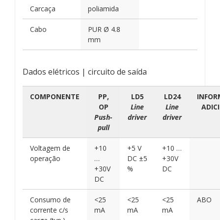
Carcaça
poliamida
Cabo
PUR Ø 4.8
mm
Dados elétricos | circuito de saída
COMPONENTE
PP,
LD5
LD24
INFO
OP
Line
Line
ADIC
Push-
driver
driver
pull
Voltagem de
+10
+5 V
+10 …
operação
…
DC ±5
+30V
+30V
%
DC
DC
Consumo de
<25
<25
<25
ABO
corrente c/s
mA
mA
mA