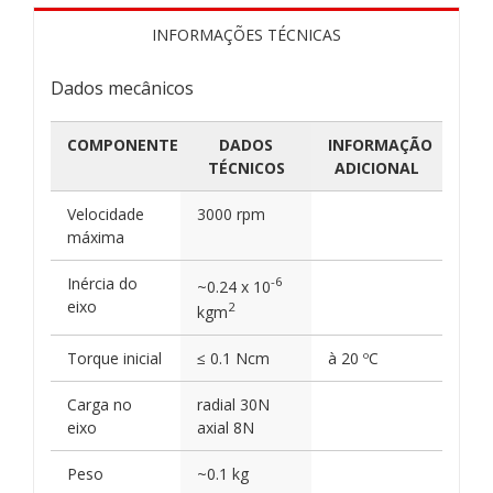
INFORMAÇÕES TÉCNICAS
Dados mecânicos
COMPONENTE
DADOS
INFORMAÇÃO
TÉCNICOS
ADICIONAL
Velocidade
3000 rpm
máxima
Inércia do
-6
~0.24 x 10
eixo
2
kgm
Torque inicial
≤ 0.1 Ncm
à 20 ºC
Carga no
radial 30N
eixo
axial 8N
Peso
~0.1 kg