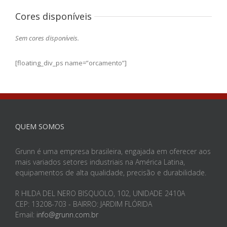
Cores disponíveis
Sem cores disponíveis.
[floating_div_ps name=”orcamento”]
QUEM SOMOS
Grunn é uma empresa brasileira, engajada em oferecer aos
mais variados setores industriais na América Latina,
equipamentos de alta qualidade, precisão e durabilidade.
R HILDA DEL NERO BISQUOLO, 102, UNIDADE 2410A
CEP: 13208-703 - BAIRRO: JARDIM FLÓRIDA
Email:
info@grunn.com.br