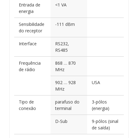
Entrada de
<1 VA
energia
Sensibilidade
-111 dBm
do receptor
Interface
RS232,
RS485
Frequência
868 … 870
de rádio
MHz
902 … 928
USA
MHz
Tipo de
parafuso do
3-pólos
conexão
terminal
(energia)
D-Sub
9-pólos (sinal
de saída)