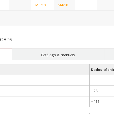
M3/10
M4/10
LOADS
Catálogo & manuais
Dados técni
HR6
HR11