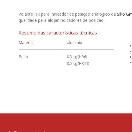
Volante HR para indicador de posição analógico da
Siko G
qualidade para alojar indicadores de posição.
Resumo das características técnicas
Material
alumínio
Peso
0.3 kg (HR6)
0.5 kg (HR11)