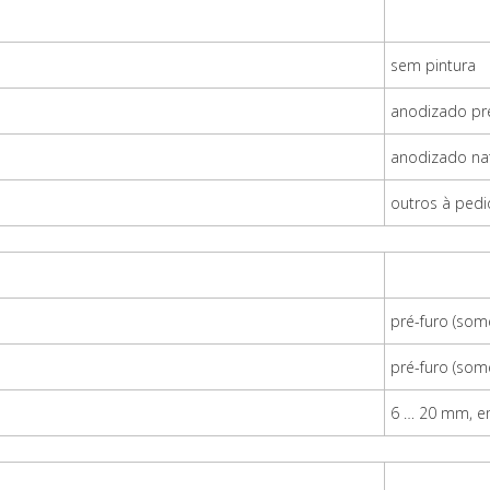
sem pintura
anodizado pr
anodizado nat
outros à ped
pré-furo (so
pré-furo (so
6 … 20 mm, 