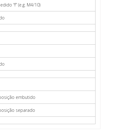
dido “f” (e.g. M4/10)
ido
ido
 posição embutido
 posição separado