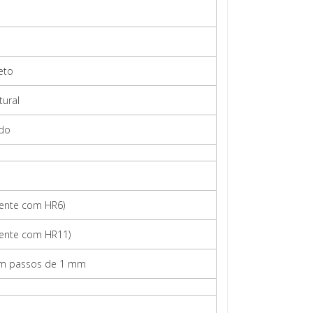
eto
ural
ido
mente com HR6)
mente com HR11)
em passos de 1 mm