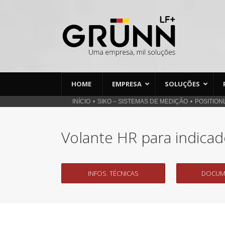
Ir
para
o
conteúdo
HOME
EMPRESA
SOLUÇÕES
INÍCIO
SIKO – SISTEMAS DE MEDIÇÃO
POSITION
Volante HR para indicad
INFOS. TÉCNICAS
DOCUM