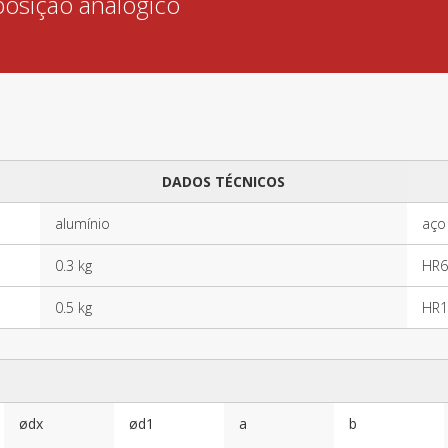
posição analógico
DADOS TÉCNICOS
alumínio
aço
0.3 kg
HR6
0.5 kg
HR1
ødx
ød1
a
b