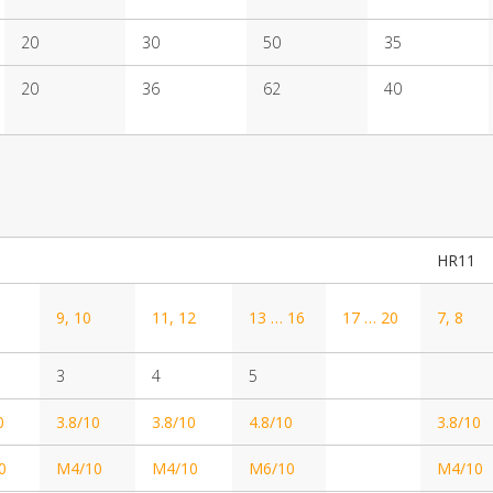
20
30
50
35
20
36
62
40
HR11
9, 10
11, 12
13 … 16
17 … 20
7, 8
3
4
5
0
3.8/10
3.8/10
4.8/10
3.8/10
0
M4/10
M4/10
M6/10
M4/10