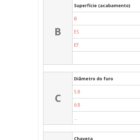
Superfície (acabamento)
B
B
ES
EF
Diâmetro do furo
5.8
C
6.8
…
Chaveta