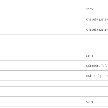
sem
chaveta justa
chaveta justa
sem
diâmetro “øl”/
outros à ped
sem