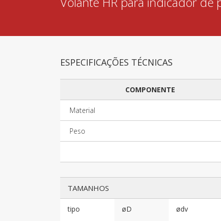
Volante HR para indicador de 
ESPECIFICAÇÕES TÉCNICAS
COMPONENTE
Material
Peso
TAMANHOS
tipo
øD
ødv