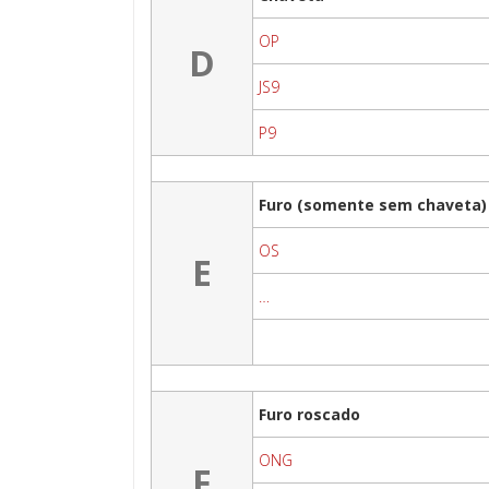
OP
D
JS9
P9
Furo (somente sem chaveta)
OS
E
…
Furo roscado
ONG
F