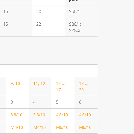
15
20
S50/1
15
22
S80/1;
SZ80/1
9, 10
11, 12
13 …
18 …
17
20
3
4
5
6
3.8/10
3.8/10
4.8/10
4.8/10
M4/10
M4/10
M6/10
M6/10