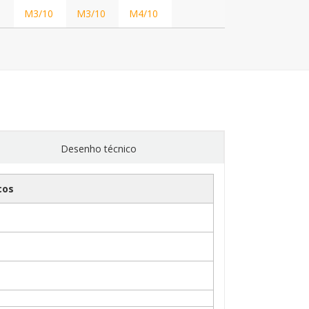
M3/10
M3/10
M4/10
Desenho técnico
cos