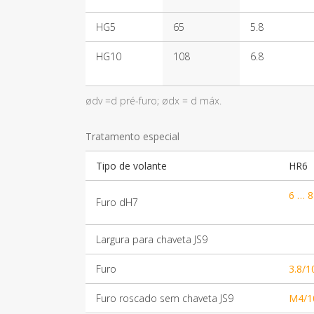
HG5
65
5.8
HG10
108
6.8
ødv =d pré-furo; ødx = d máx.
Tratamento especial
Tipo de volante
HR6
6 … 8
Furo dH7
Largura para chaveta JS9
Furo
3.8/1
Furo roscado sem chaveta JS9
M4/1