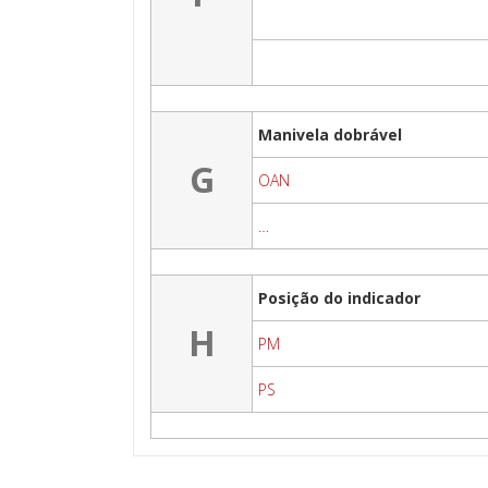
Manivela dobrável
G
OAN
…
Posição do indicador
H
PM
PS