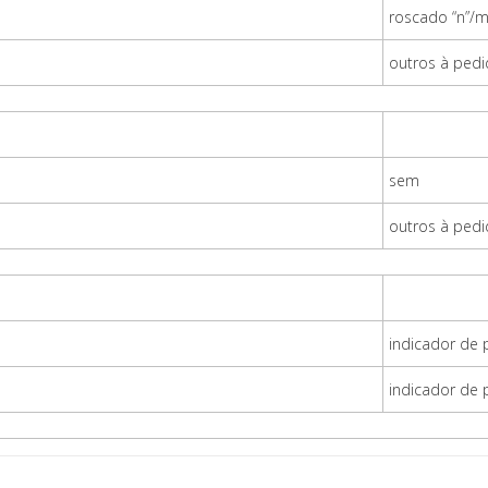
roscado “n”/me
outros à ped
sem
outros à ped
indicador de
indicador de