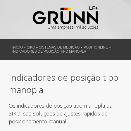
Ir
para
o
conteúdo
INÍCIO
SIKO – SISTEMAS DE MEDIÇÃO
POSITIONLINE
INDICADORES DE POSIÇÃO TIPO MANOPLA
Indicadores de posição tipo
manopla
Os indicadores de posição tipo manopla da
SIKO
, são soluções de ajustes rápidos de
posicionamento manual.