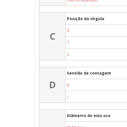
Posição da vírgula
0
C
1
2
Sentido de contagem
D
e
i
Diâmetro do eixo oco