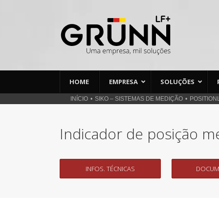
Ir
para
o
conteúdo
HOME
EMPRESA
SOLUÇÕES
INÍCIO
SIKO – SISTEMAS DE MEDIÇÃO
POSITION
Indicador de posição m
INFOS. TÉCNICAS
DOCUM