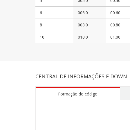
5
005.0
00.50
6
006.0
00.60
8
008.0
00.80
10
010.0
01.00
CENTRAL DE INFORMAÇÕES E DOWN
Formação do código