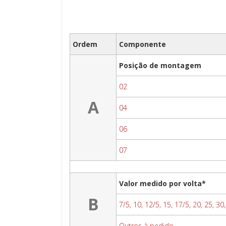
Ordem
Componente
Posição de montagem
02
A
04
06
07
Valor medido por volta*
B
7/5, 10, 12/5, 15, 17/5, 20, 25, 30
Outros à pedido