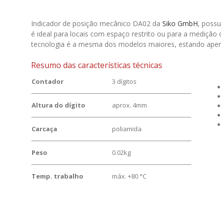
Indicador de posição mecânico DA02 da
Siko GmbH
, possu
é ideal para locais com espaço restrito ou para a medição 
tecnologia é a mesma dos modelos maiores, estando ape
Resumo das características técnicas
Contador
3 dígitos
Altura do dígito
aprox. 4mm
Carcaça
poliamida
Peso
0.02kg
Temp. trabalho
máx. +80 °C