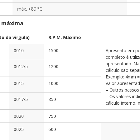
máx. +80 °C
e máxima
ão da virgula)
R.P.M. Máximo
0010
1500
Apresenta em po
completo é utili
apresentado. Na 
0012/5
1200
cálculo são sepa
Exemplo: 4mm = 
0015
1000
Valor apresentado
– Outros passos 
– Os valores ind
0017/5
850
cálculo interno,
0020
750
0025
600