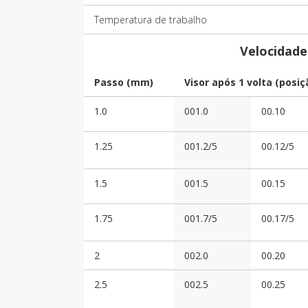
Temperatura de trabalho
Velocidad
Passo (mm)
Visor após 1 volta (posiç
1.0
001.0
00.10
1.25
001.2/5
00.12/5
1.5
001.5
00.15
1.75
001.7/5
00.17/5
2
002.0
00.20
2.5
002.5
00.25