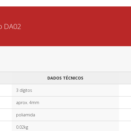
co DA02
DADOS TÉCNICOS
3 dígitos
aprox. 4mm
poliamida
0.02kg