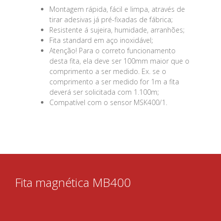
Montagem rápida, fácil e limpa, através de
tirar adesivas já pré-fixadas de fábrica;
Resistente á sujeira, humidade, arranhões;
Fita standard em aço inoxidável;
Atenção! Para o correto funcionamento
desta fita, ela deve ser 100mm maior que o
comprimento a ser medido. Ex. se o
comprimento a ser medido for 1m a fita
deverá ser solicitada com 1.100m;
Compatível com o sensor MSK400/1.
Fita magnética MB400