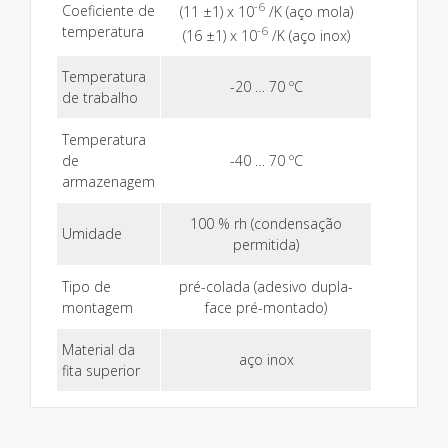
-6
Coeficiente de
(11 ±1) x 10
/K (aço mola)
temperatura
-6
(16 ±1) x 10
/K (aço inox)
Temperatura
-20 … 70 ºC
de trabalho
Temperatura
de
-40 … 70 ºC
armazenagem
100 % rh (condensação
Umidade
permitida)
Tipo de
pré-colada (adesivo dupla-
montagem
face pré-montado)
Material da
aço inox
fita superior