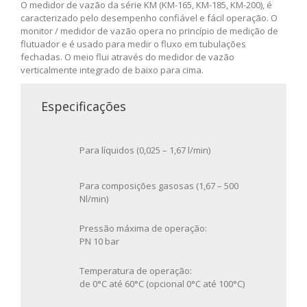
O medidor de vazão da série KM (KM-165, KM-185, KM-200), é
caracterizado pelo desempenho confiável e fácil operação. O
monitor / medidor de vazão opera no princípio de medição de
flutuador e é usado para medir o fluxo em tubulações
fechadas. O meio flui através do medidor de vazão
verticalmente integrado de baixo para cima.
Especificações
Para líquidos (0,025 – 1,67 l/min)
Para composições gasosas (1,67 – 500
Nl/min)
Pressão máxima de operação:
PN 10 bar
Temperatura de operação:
de 0°C até 60°C (opcional 0°C até 100°C)