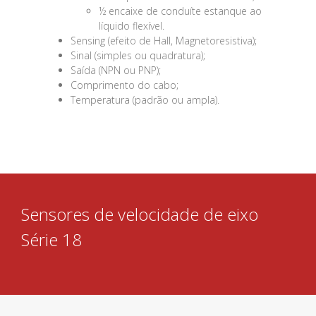
½ encaixe de conduíte estanque ao
líquido flexível.
Sensing (efeito de Hall, Magnetoresistiva);
Sinal (simples ou quadratura);
Saída (NPN ou PNP);
Comprimento do cabo;
Temperatura (padrão ou ampla).
Sensores de velocidade de eixo
Série 18