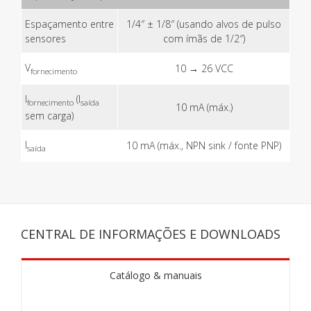
Espaçamento entre
1/4″ ± 1/8″ (usando alvos de pulso
sensores
com ímãs de 1/2″)
V
10 → 26 VCC
fornecimento
I
(I
fornecimento
saída
10 mA (máx.)
sem carga)
I
10 mA (máx., NPN sink / fonte PNP)
saída
CENTRAL DE INFORMAÇÕES E DOWNLOADS
Catálogo & manuais