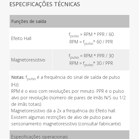
ESPECIFICAÇÕES TÉCNICAS
Funções de saída
f
= RPM * PPR / 60
pulso
Efeito Hall
RPM = f
* 60 / PPR
pulso
f
= RPM * PPR / 30
pulso
Magnetoresistivo
RPM = f
* 30 / PPR
pulso
Notas:
f
é a frequência do sinal de saída de pulso
pulso
(Hz).
RPM é o eixo com revoluções por minuto. PPR é o pulso
alvo por revolução (número de pares de ímãs N/S ou 1/2
de ímãs totais).
Magnetoresistivo dá a 2x a frequência do Efeito hall.
Existem algumas restrições de alvo de pulso para
sensoriamento magnetoresistivo (consultar fabricante).
Especificações operacionais