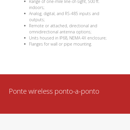
Range of one-mile line-of-sight, 500 ft.
indoors;
Analog, digital, and RS-485 inputs and
outputs;
Remote or attached, directional and
omnidirectional antenna options;
Units housed in IP68, NEMA 4X enclosure;
Flanges for wall or pipe mounting.
Ponte wireless ponto-a-ponto