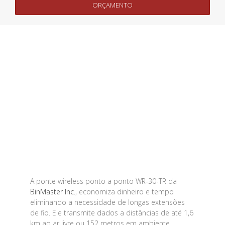
ORÇAMENTO
A ponte wireless ponto a ponto WR-30-TR da
BinMaster Inc.
, economiza dinheiro e tempo
eliminando a necessidade de longas extensões
de fio. Ele transmite dados a distâncias de até 1,6
km ao ar livre ou 152 metros em ambiente