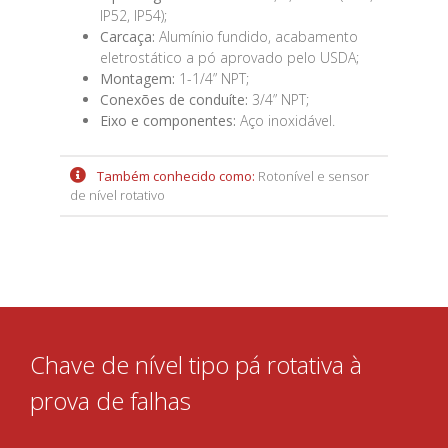
IP52, IP54);
Carcaça:
Alumínio fundido, acabamento
eletrostático a pó aprovado pelo USDA;
Montagem:
1-1/4” NPT;
Conexões de conduíte:
3/4” NPT;
Eixo e componentes:
Aço inoxidável.
Também conhecido como:
Rotonível e sensor
de nível rotativo
Chave de nível tipo pá rotativa à
prova de falhas