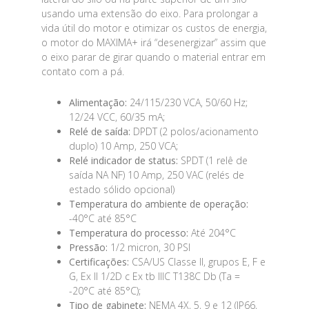
usando uma extensão do eixo. Para prolongar a
vida útil do motor e otimizar os custos de energia,
o motor do MAXIMA+ irá “desenergizar” assim que
o eixo parar de girar quando o material entrar em
contato com a pá.
Alimentação:
24/115/230 VCA, 50/60 Hz;
12/24 VCC, 60/35 mA;
Relé de saída:
DPDT (2 polos/acionamento
duplo) 10 Amp, 250 VCA;
Relé indicador de status:
SPDT (1 relê de
saída NA NF) 10 Amp, 250 VAC (relés de
estado sólido opcional)
Temperatura do ambiente de operação:
-40°C até 85°C
Temperatura do processo:
Até 204°C
Pressão:
1/2 micron, 30 PSI
Certificações:
CSA/US Classe II, grupos E, F e
G, Ex II 1/2D c Ex tb IIIC T138C Db (Ta =
-20°C até 85°C);
Tipo de gabinete:
NEMA 4X, 5, 9 e 12 (IP66,